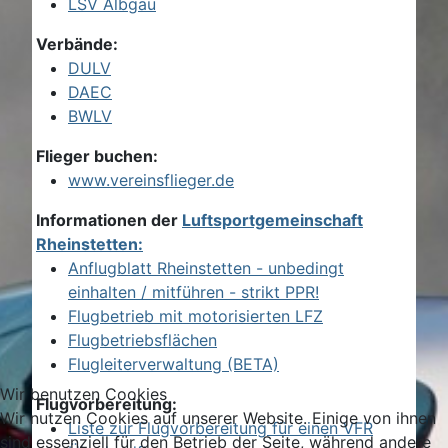
LSV Albgau
Verbände:
DULV
DAEC
BWLV
Flieger buchen:
www.vereinsflieger.de
Informationen der
Luftsportgemeinschaft
Rheinstetten:
Anflugblatt Rheinstetten - unbedingt
einhalten / mitführen - strikt PPR!
Flugbetrieb mit motorisierten LFZ
Flugbetriebsflächen
Flugleiterverwaltung (BETA)
Wir benutzen Cookies
Flugvorbereitung:
Wir nutzen Cookies auf unserer Website. Einige von ihnen
Liste zur Flugvorbereitung für einen VFR
sind essenziell für den Betrieb der Seite, während andere