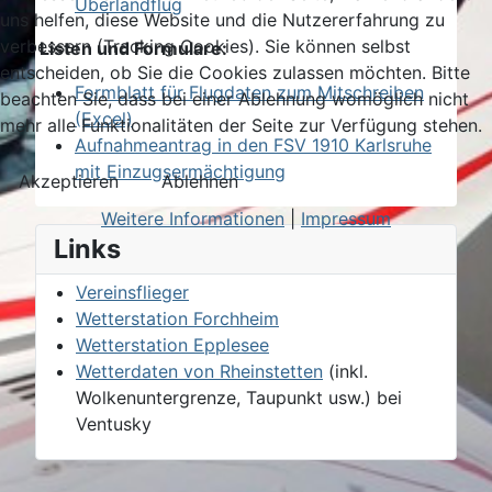
Überlandflug
uns helfen, diese Website und die Nutzererfahrung zu
verbessern (Tracking Cookies). Sie können selbst
Listen und Formulare:
entscheiden, ob Sie die Cookies zulassen möchten. Bitte
Formblatt für Flugdaten zum Mitschreiben
beachten Sie, dass bei einer Ablehnung womöglich nicht
(Excel)
mehr alle Funktionalitäten der Seite zur Verfügung stehen.
Aufnahmeantrag in den FSV 1910 Karlsruhe
mit Einzugsermächtigung
Akzeptieren
Ablehnen
Weitere Informationen
|
Impressum
Links
Vereinsflieger
Wetterstation Forchheim
Wetterstation Epplesee
Wetterdaten von Rheinstetten
(inkl.
Wolkenuntergrenze, Taupunkt usw.) bei
Ventusky