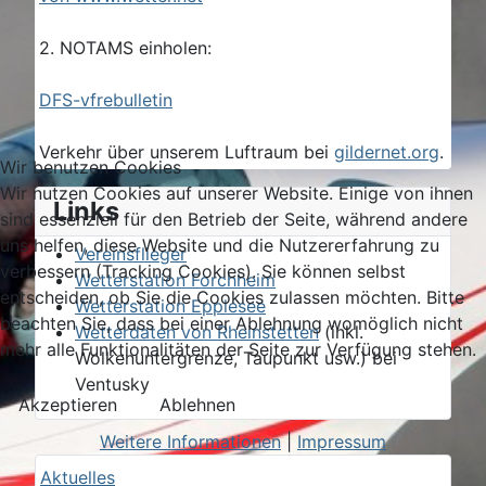
2. NOTAMS einholen:
DFS-vfrebulletin
Verkehr über unserem Luftraum bei
gildernet.org
.
Wir benutzen Cookies
Wir nutzen Cookies auf unserer Website. Einige von ihnen
Links
sind essenziell für den Betrieb der Seite, während andere
uns helfen, diese Website und die Nutzererfahrung zu
Vereinsflieger
verbessern (Tracking Cookies). Sie können selbst
Wetterstation Forchheim
entscheiden, ob Sie die Cookies zulassen möchten. Bitte
Wetterstation Epplesee
beachten Sie, dass bei einer Ablehnung womöglich nicht
Wetterdaten von Rheinstetten
(inkl.
mehr alle Funktionalitäten der Seite zur Verfügung stehen.
Wolkenuntergrenze, Taupunkt usw.) bei
Ventusky
Akzeptieren
Ablehnen
Weitere Informationen
|
Impressum
Aktuelles