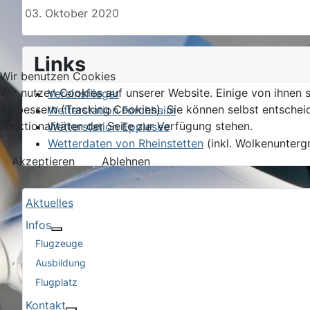
03. Oktober 2020
Links
Wir benutzen Cookies
Wir nutzen Cookies auf unserer Website. Einige von ihnen s
Vereinsflieger
verbessern (Tracking Cookies). Sie können selbst entschei
Wetterstation Forchheim
Funktionalitäten der Seite zur Verfügung stehen.
Wetterstation Epplesee
Wetterdaten von Rheinstetten
(inkl. Wolkenunterg
Akzeptieren
Ablehnen
Aktuelles
Infos
More about: Infos
Flugzeuge
Ausbildung
Flugplatz
Kontakt