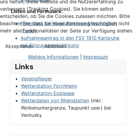
uns helfen, diese Website und die Nutzererfahrung zu
verbessern (Tracking Cookies). Sie können selbst
Listen und Formulare:
entscheiden, ob Sie die Cookies zulassen möchten. Bitte
Formblatt für Flugdaten zum Mitschreiben
beachten Sie, dass bei einer Ablehnung womöglich nicht
(Excel)
mehr alle Funktionalitäten der Seite zur Verfügung stehen.
Aufnahmeantrag in den FSV 1910 Karlsruhe
mit Einzugsermächtigung
Akzeptieren
Ablehnen
Weitere Informationen
|
Impressum
Links
Vereinsflieger
Wetterstation Forchheim
Wetterstation Epplesee
Wetterdaten von Rheinstetten
(inkl.
Wolkenuntergrenze, Taupunkt usw.) bei
Ventusky