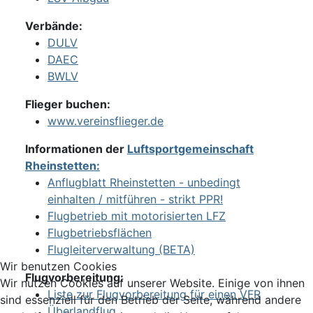
Verbände:
DULV
DAEC
BWLV
Flieger buchen:
www.vereinsflieger.de
Informationen der
Luftsportgemeinschaft
Rheinstetten:
Anflugblatt Rheinstetten - unbedingt
einhalten / mitführen - strikt PPR!
Flugbetrieb mit motorisierten LFZ
Flugbetriebsflächen
Flugleiterverwaltung (BETA)
Wir benutzen Cookies
Flugvorbereitung:
Wir nutzen Cookies auf unserer Website. Einige von ihnen
Liste zur Flugvorbereitung für einen VFR
sind essenziell für den Betrieb der Seite, während andere
Überlandflug